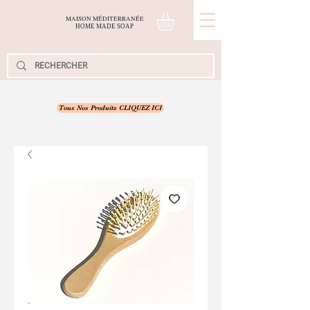
MAISON MÉDITERRANÉE
H
OME
M
ADE
S
OAP
Tous Nos Produits CLIQUEZ ICI