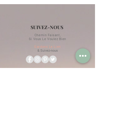
SUIVEZ-NOUS
Chemin Faisant,
Si Vous Le Voulez Bien
Gardons Le Lien
& Suivez-nous
RESTONS EN CONTACT
Horaires d'hiver / d'été
Renseignements au
+33 09 81 39 49 11
Promotions & Exclusivités
Ne Ratez Aucune Actualité
OK