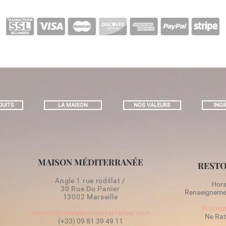
DUITS
LA MAISON
NOS VALEURS
INGR
MAISON MÉDITERRANÉE
RESTO
Angle 1 rue rodillat /
Horai
30 Rue Du Panier
Renseignemen
13002 Marseille
Promot
contact@maisonmediterranee.com
Ne Rat
(+33) 09 81 39 49 11