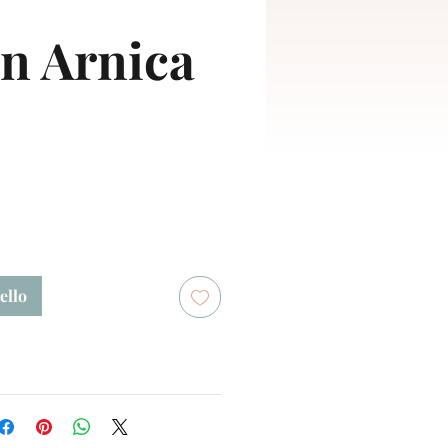
n Arnica
zo
ello