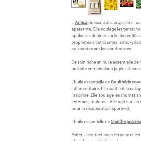
L'
Arnica
possède des propriétés natu
apaisante. Elle soulage les tension
apaise les douleurs articulaires liée
propriétés cicatrisantes, antioxyda
agissantes sur les courbatures.
Ce soin riche en huile essentielle d
parfaite combinaison jugée efficace 
L'huile essentielle de
Gaulthérie cou
inflammatoire. Elle contient la sali
l'aspirine. Elle
soulage les rhumatismes
entorses, foulures...Elle agit sur le
pour la récupération sportive).
L'huile essentielle de
M
enthe
poivrée
Eviter le contact avec les yeux et l