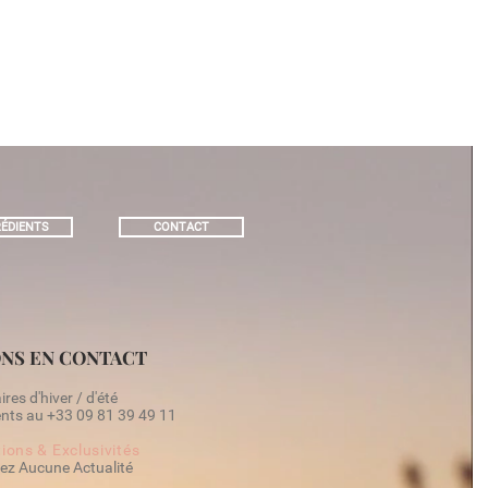
ÉDIENTS
CONTACT
NS EN CONTACT
res d'hiver / d'été
ts au +33 09 81 39 49 11​
ions & Exclusivités
ez Aucune Actualité