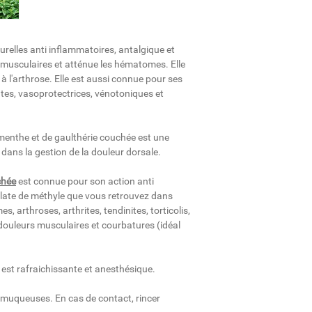
relles anti inflammatoires, antalgique et
s musculaires et atténue les hématomes. Elle
s à l'arthrose. Elle est aussi connue pour ses
ntes, vasoprotectrices, vénotoniques et
e menthe et de gaulthérie couchée est une
dans la gestion de la douleur dorsale.
chée
est connue pour son action anti
cylate de méthyle que vous retrouvez dans
, arthroses, arthrites, tendinites, torticolis,
s douleurs musculaires et courbatures (idéal
est rafraichissante et anesthésique.
es muqueuses. En cas de contact, rincer