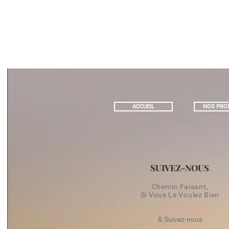
ACCUEIL
NOS PRO
SUIVEZ-NOUS
Chemin Faisant,
Si Vous Le Voulez Bien
Gardons Le Lien
& Suivez-nous