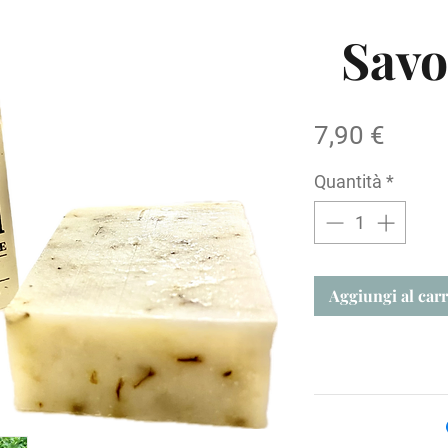
Savo
Prez
7,90 €
Quantità
*
Aggiungi al carr