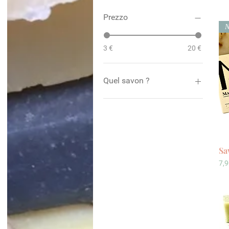
Prezzo
3 €
20 €
Quel savon ?
Avoine
Calendula
Lavandin
Orange
Sa
Pr
7,9