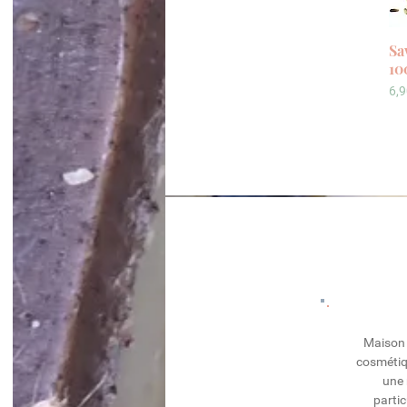
Sa
10
Pr
6,9
Maison 
cosmétiq
une 
partic