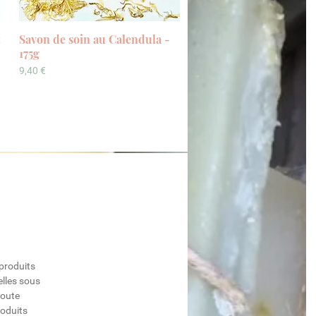
t
Savon de soin au Calendula -
Vista rapida
175g
Prezzo
9,40 €
produits
elles sous
toute
roduits