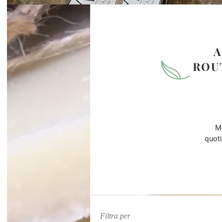
A
ROU
M
quoti
Filtra per