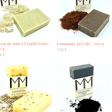
von de soin à l'Argile Verte -
Vista rapida
Gommage au Café - 100 g
Vista rapida
0 g
Prezzo
7,50 €
ezzo
0 €