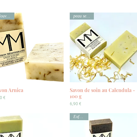
Nouveauté
peau sensible
von Arnica
Vista rapida
Savon de soin au Calendula -
Vista rapida
100 g
ezzo
0 €
Prezzo
6,90 €
Exfoliant