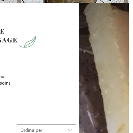
RE
SAGE
au
esoins
Ordina per